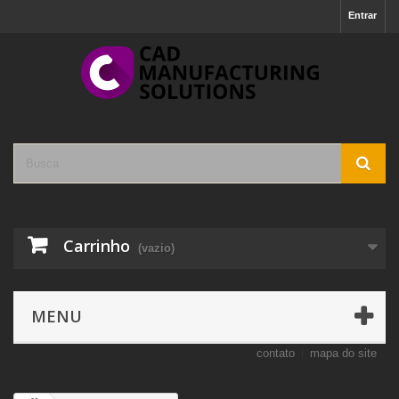
Entrar
Carrinho
(vazio)
MENU
contato
mapa do site